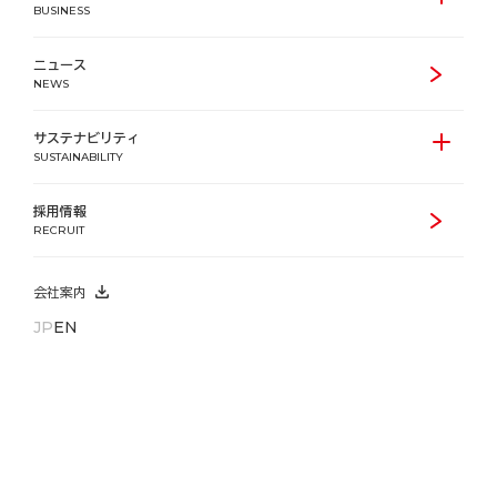
多様化するニーズに応えて、都市で暮らす人々の幸せを支え
BUSINESS
る住空間を創造します。住宅事業の中心となるのは、「ルフ
ォン」を冠した分譲マンション・賃貸レジデンスの開発で
ニュース
す。複合開発や等価交換事業にも積極的に取り組んでいま
NEWS
す。
サステナビリティ
SUSTAINABILITY
採用情報
RECRUIT
複合型施設
分譲マンション
会社案内
JP
EN
賃貸レジデンス
学生レジデンス