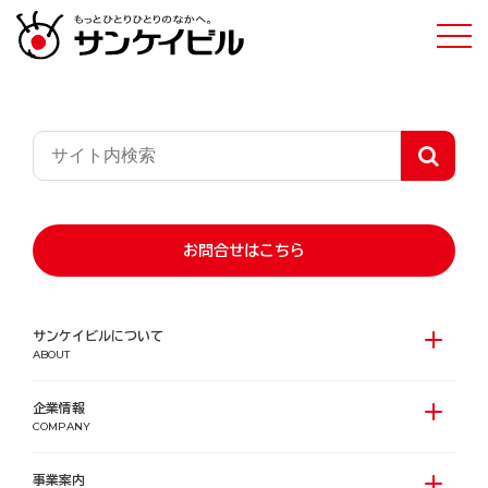
分譲マンション・賃貸レジデンス
お問合せはこちら
ライフステージやライフスタイルに応じて多様
サンケイビルについて
ABOUT
なニーズを包み込む住空間を創造します。
企業情報
COMPANY
事業案内