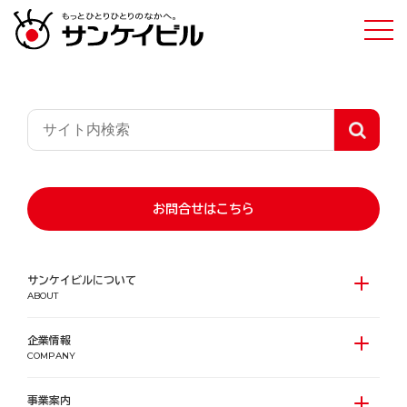
事業案内
お問合せはこちら
ひとりひとりを幸せにする
サンケイビルについて
ABOUT
豊かな社会を育む
都市開発事業を展開しています。
企業情報
COMPANY
事業案内