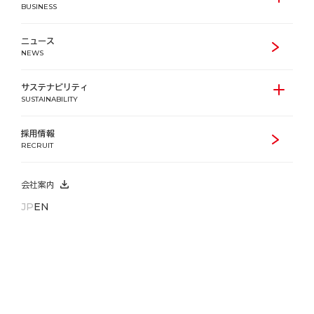
BUSINESS
ブランド
ニュース
NEWS
サステナビリティ
検索する
SUSTAINABILITY
採用情報
選択条件をクリア
RECRUIT
会社案内
JP
EN