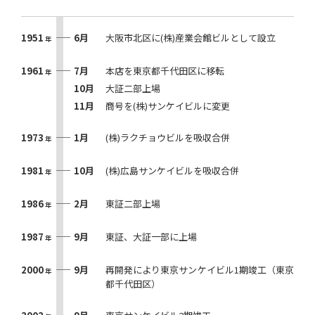
1951
6月
大阪市北区に(株)産業会館ビルとして設立
年
1961
7月
本店を東京都千代田区に移転
年
10月
大証二部上場
11月
商号を(株)サンケイビルに変更
1973
1月
(株)ラクチョウビルを吸収合併
年
1981
10月
(株)広島サンケイビルを吸収合併
年
1986
2月
東証二部上場
年
1987
9月
東証、大証一部に上場
年
2000
9月
再開発により東京サンケイビル1期竣工（東京
年
都千代田区）