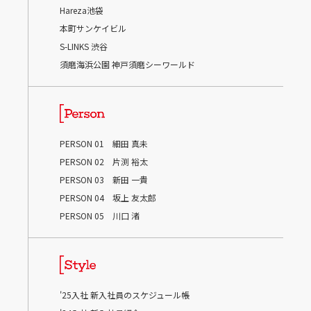
Hareza池袋
本町サンケイビル
S-LINKS 渋谷
須磨海浜公園 神戸須磨シーワールド
PERSON 01 細田 真未
PERSON 02 片渕 裕太
PERSON 03 新田 一貴
PERSON 04 坂上 友太郎
PERSON 05 川口 渚
'25入社 新入社員のスケジュール帳