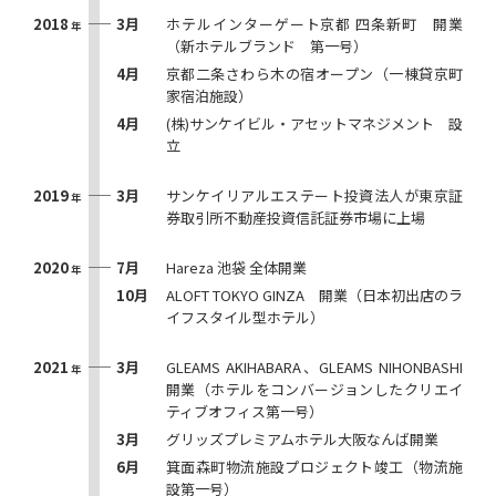
2018
3月
ホテルインターゲート京都 四条新町 開業
年
（新ホテルブランド 第一号）
4月
京都二条さわら木の宿オープン（一棟貸京町
家宿泊施設）
4月
(株)サンケイビル・アセットマネジメント 設
立
2019
3月
サンケイリアルエステート投資法人が東京証
年
券取引所不動産投資信託証券市場に上場
2020
7月
Hareza 池袋 全体開業
年
10月
ALOFT TOKYO GINZA 開業（日本初出店のラ
イフスタイル型ホテル）
2021
3月
GLEAMS AKIHABARA、GLEAMS NIHONBASHI
年
開業（ホテルをコンバージョンしたクリエイ
ティブオフィス第一号）
3月
グリッズプレミアムホテル大阪なんば開業
6月
箕面森町物流施設プロジェクト竣工（物流施
設第一号）