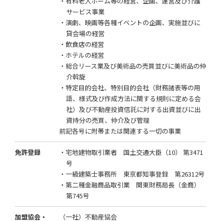
・有料老人ホーム等の経営、企画、運営及び介護
サービス事業
・演劇、映画等各種イベントの企画、実施並びに
貸会場の経営
・飲食店の経営
・ホテルの経営
・総合リース業及び美術品の売買並びに美術品の仲
介斡旋
・特定目的会社、特別目的会社（財務諸表等の用
語、様式及び作成方法に関する規則に定める会
社）及び不動産投資信託に対する出資並びに出
資持分の売買、仲介及び管理
前記各号に附帯または関連する一切の事業
免許登録
・宅地建物取引業者 国土交通大臣（10） 第3471
号
・一級建築士事務所 東京都知事登録 第26312号
・第二種金融商品取引業 関東財務局長（金商）
第745号
加盟協会・
（一社）不動産協会