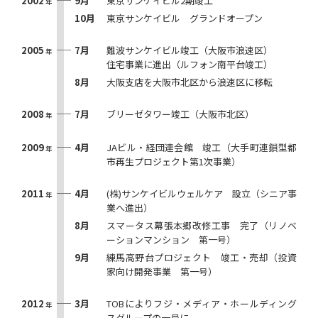
2002
9月
東京サンケイビル2期竣工
年
10月
東京サンケイビル グランドオープン
2005
7月
難波サンケイビル竣工（大阪市浪速区）
年
住宅事業に進出（ルフォン南平台竣工）
8月
大阪支店を大阪市北区から浪速区に移転
2008
7月
ブリーゼタワー竣工（大阪市北区）
年
2009
4月
JAビル・経団連会館 竣工（大手町連鎖型都
年
市再生プロジェクト第1次事業）
2011
4月
(株)サンケイビルウェルケア 設立（シニア事
年
業へ進出）
8月
スマータス幕張本郷改修工事 完了（リノベ
ーションマンション 第一号）
9月
練馬高野台プロジェクト 竣工・売却（投資
家向け開発事業 第一号）
2012
3月
TOBによりフジ・メディア・ホールディング
年
スグループの一員に