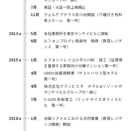
7月
東証・大証一部上場廃止
11月
ウェルケアテラス氷川台開設（介護付き有料
老人ホーム 第一号）
2013
5月
本社事務所を東京サンケイビルに移転
年
6月
ルフォンプログレ南麻布 取得（賃貸レジデ
ンス 第一号）
2015
1月
ルフォンソレイユ小平小川町 竣工（住環境
年
を重視する家族向け分譲マンション第一号）
4月
GRIDS秋葉原開業（ゲストハウス型ホテル
第一号）
4月
株式会社グランビスタ ホテル&リゾートが
サンケイビルグループの一員に
7月
S-GATE赤坂竣工（ミッドサイズオフィスビ
ル 第一号）
2016
1月
米国シアトルにおける共同事業（賃貸レジデ
年
ンス開発）開始